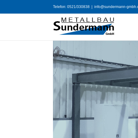
Telefon: 0521/330838
|
info@sundermann-gmbh.